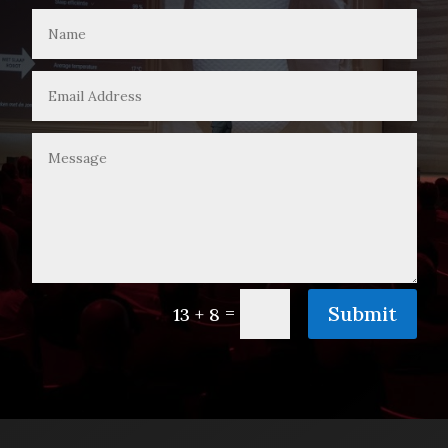
=
Submit
13 + 8